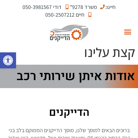
חייגו:
משרד 9278*
דודי 050-3981567
חיים 050-2507212
קצת עלינו
פתח סרגל
קצת עלינו
אומרים עלינו
בואו נדבר
מוסך הסדר
הטיפולים במוסך
עשית תאונה?
כניסה לסוכנים
אודות איתן שירותי רכב
הדייקנים
ברוכים הבאים למוסך שלנו, מוסך הדייקנים הממוקם בלב בני
ברק ברחוב כהנמן 98, ומעניק שירות יעיל, מקצועי, הוגן ואדיב